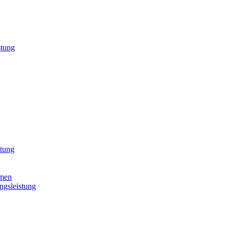
stung
tung
hmen
ngsleistung