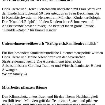
Doris Tietze und Heike Fleischmann übergaben mit Frau Steffl von
der Kinderhilfe Eckental 50 Trösterteddys an Frau Beckmann. Sie
ist Kontaktschwester im Herzzentrum München Kinderkardiologie.
Der "Knuddel-Ralphi" hilft den Kindern über Schmerzen und
Angstzustände besser hinweg und bereitet ihnen große Freude.
"Knuddel-Ralphi" für kranke Kinder
Unternehmenswettbewerb "Erfolgreich.Familienfreundlich"
Für ihre besonders familienfreundliche Unternehmenspolitik wurden
Doris Tietze und Janine Altendorfer von der bayerischen
Staatsregierung geehrt. Die Auszeichnung überreichte
Arbeitsministerin Carolina Trautner und Wirtschaftsminister Hubert
Aiwanger.
We are family :-)
Mitarbeiter pflanzen Bäume
Den Klimaschutz unterstützen und für das Thema Nachhaltigkeit
sensibilisieren. Motiviert griff das Team zum Spaten und pflanzte
fleißig Baum- und Pflanzenarten, die besonders der heimischen